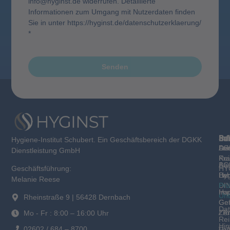
info@hyginst.de widerrufen. Detaillierte
Informationen zum Umgang mit Nutzerdaten finden
Sie in unter https://hyginst.de/datenschutzerklaerung/
*
Senden
Sc
Be
La
Inf
Hygiene-Institut Schubert. Ein Geschäftsbereich der DGKK
Des
De
Lab
AG
Dienstleistung GmbH
Rei
Kra
Bas
AG
HY
Geschäftsführung:
Hyg
Ber
Lab
Melanie Reese
DI
Prü
Hau
Im
Un
Rheinstraße 9 | 56428 Dernbach
Gem
Gef
Dat
/ R
Zer
Mo - Fr : 8:00 – 16:00 Uhr
Rei
Hin
02602 / 684 – 8700
Gut
Val