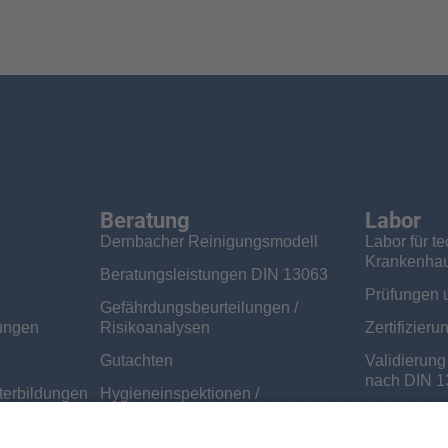
Beratung
Labor
Dernbacher Reinigungsmodell
Labor für t
Krankenha
Beratungsleistungen DIN 13063
Prüfungen 
Gefährdungsbeurteilungen /
ungen
Risikoanalysen
Zertifizier
Gutachten
Validierun
nach DIN 1
terbildungen
Hygieneinspektionen /
Hygienebegehungen
Labor Prod
iene
Prüfungen und Untersuchungen
Lob & Kritik