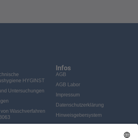
Infos
echnische
AGB
ushygiene HYGINST
AGB Labor
und Untersuchungen
Impressum
ungen
Datenschutzerklärung
g von Waschverfahren
Hinweisgebersystem
3063
ukte