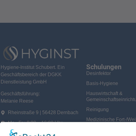
Schulungen
Hygiene-Institut Schubert. Ein
Desinfektor
Geschäftsbereich der DGKK
Dienstleistung GmbH
Basis-Hygiene
Hauswirtschaft &
Geschäftsführung:
Gemeinschaftseinricht
Melanie Reese
Reinigung
Rheinstraße 9 | 56428 Dernbach
Medizinische Fort-/Wei
Mo - Fr : 8:00 – 16:00 Uhr
Wäscherei- & Textilhyg
02602 / 684 – 8700