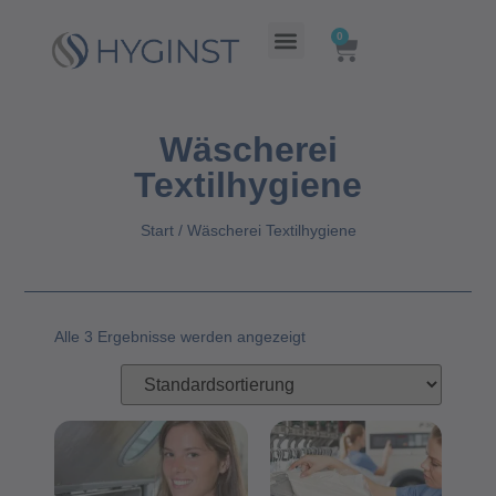
0
Labor für technische Krankenhaushygiene HYGINST
Beratung und Dienstleistung
Wäscherei
Textilhygiene
Start
/ Wäscherei Textilhygiene
Alle 3 Ergebnisse werden angezeigt