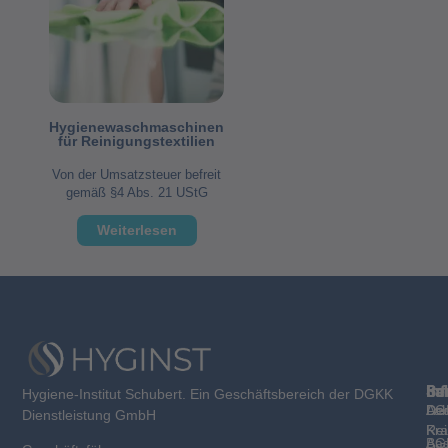
Hygienewaschmaschinen
für Reinigungstextilien
Von der Umsatzsteuer befreit
gemäß §4 Abs. 21 UStG
Weiterlesen
Sc
Be
La
Inf
Hygiene-Institut Schubert. Ein Geschäftsbereich der DGKK
Des
De
Lab
AG
Dienstleistung GmbH
Rei
Kra
Bas
AG