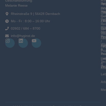
HY
Geschäftsführung:
Hyg
Ber
Lab
Melanie Reese
DI
Prü
Hau
Im
Un
Rheinstraße 9 | 56428 Dernbach
Gem
Gef
Dat
/ R
Zer
Mo - Fr : 8:00 – 16:00 Uhr
Rei
Hin
02602 / 684 – 8700
Gut
Val
Med
Was
info@hyginst.de
For
Hyg
nac
/
Wäs
Hy
Lab
&
Pro
Tex
Prü
Un
Lo
Tec
&
Hyg
Zer
Krit
Leb
Arb
Med